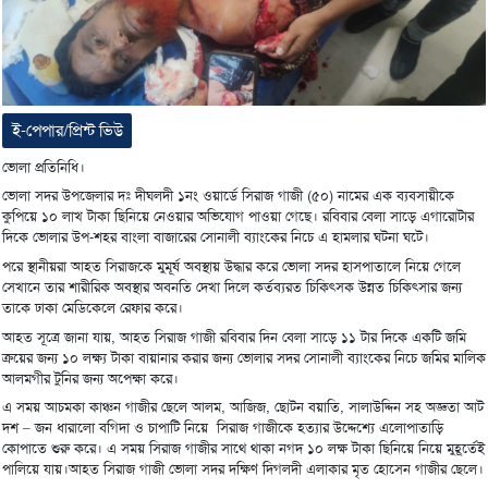
ই-পেপার/প্রিন্ট ভিউ
ভোলা প্রতিনিধি।
ভোলা সদর উপজেলার দঃ দীঘলদী ১নং ওয়ার্ডে সিরাজ গাজী (৫০) নামের এক ব্যবসায়ীকে
কুপিয়ে ১০ লাখ টাকা ছিনিয়ে নেওয়ার অভিযোগ পাওয়া গেছে। রবিবার বেলা সাড়ে এগারোটার
দিকে ভোলার উপ-শহর বাংলা বাজারের সোনালী ব্যাংকের নিচে এ হামলার ঘটনা ঘটে।
পরে স্থানীয়রা আহত সিরাজকে মুমূর্ষ অবস্থায় উদ্ধার করে ভোলা সদর হাসপাতালে নিয়ে গেলে
সেখানে তার শারীরিক অবস্থার অবনতি দেখা দিলে কর্তব্যরত চিকিৎসক উন্নত চিকিৎসার জন্য
তাকে ঢাকা মেডিকেলে রেফার করে।
আহত সূত্রে জানা যায়, আহত সিরাজ গাজী রবিবার দিন বেলা সাড়ে ১১ টার দিকে একটি জমি
ক্রয়ের জন্য ১০ লক্ষ্য টাকা বায়ানার করার জন্য ভোলার সদর সোনালী ব্যাংকের নিচে জমির মালিক
আলমগীর টুনির জন্য অপেক্ষা করে।
এ সময় আচমকা কাঞ্চন গাজীর ছেলে আলম, আজিজ, ছোটন বয়াতি, সালাউদ্দিন সহ অজ্ঞতা আট
দশ – জন ধারালো বগিদা ও চাপাটি নিয়ে সিরাজ গাজীকে হত্যার উদ্দেশ্যে এলোপাতাড়ি
কোপাতে শুরু করে। এ সময় সিরাজ গাজীর সাথে থাকা নগদ ১০ লক্ষ টাকা ছিনিয়ে নিয়ে মুহূর্তেই
পালিয়ে যায়।আহত সিরাজ গাজী ভোলা সদর দক্ষিণ দিগলদী এলাকার মৃত হোসেন গাজীর ছেলে।