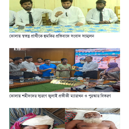
ভোলায় স্বতন্ত্র প্রার্থীকে হুমকির প্রতিবাদে সংবাদ সম্মেলন
ভোলায় শহীদদের স্মরণে জুলাই প্রতীকী ম্যারাথন ও পুরস্কার বিতরণ