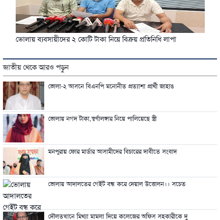
ভোলায় ব‌্যবসায়ী‌দের ২ কো‌টি টাকা নি‌য়ে বিক্রয় প্রতি‌নি‌ধি লাপা
জাতীয় থেকে আরও পড়ুন
ভোলা-২ আসনে বিএনপি মনোনীত প্রত্যাশা প্রার্থী জাহাঙ
ভোলায় নগদ টাকা,স্বর্ণালঙ্গার নিয়ে পালিয়েছে স্ত্রী
মনপুরায় ফোর মার্ডার আসামীদের বিচারের দাবীতে সংবাদ
ভোলায় আদালতের গেইট বন্ধ করে দেয়াল উত্তোলন।। সচেত
দৌলতখানে মিথ্যা মামলা দিয়ে কলেজের অফিস সহকারীকে দু