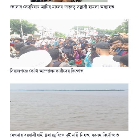
ভোলার ভেদুরিয়ায় আনিছ মালের নেতৃত্বে সন্ত্রাসী হামলা অব্যাহত
সিরাজগঞ্জে কোটা আন্দোলনকারীদের বিক্ষোভ
মেঘনায় বরযাত্রীবাহী ট্রলারডুবিতে দুই নারী নিহত, বরসহ নিখোঁজ ৩