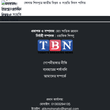
ভোলায় শিবপুরে জাতীয় বিপ্লব ও সংহতি দিবস পালিত
প্রকাশক ও সম্পাদক:
মোঃ আতিক রহমান
নির্বাহী সম্পাদক :
ওয়াফিক শিপলু
গোপনীয়তার নীতি
ব্যবহারের শর্তাবলি
আমাদের সম্পর্কে
প্রধান কার্যালয়:
মোবাইল: 01303294135
ইমেইল: atikmohonatv@gmail.com