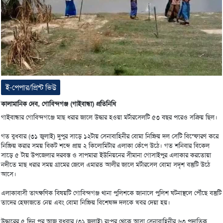
ই-পেপার/প্রিন্ট ভিউ
কালামানিক দেব, গোবিন্দগঞ্জ (গাইবান্ধা) প্রতিনিধি
গাইবান্ধার গোবিন্দগঞ্জে মাছ ধরার জালে উদ্ধার হওয়া মর্টারসেলটি ৫৩ বছর পরেও সক্রিয় ছিল।
গত বুধবার (৩১ জুলাই) দুপুর সাড়ে ১২টায় সেনাবাহিনীর বোমা নিষ্ক্রিয় দল সেটি বিস্ফোরণ করে
নিষ্ক্রিয় করার সময় বিকট শব্দে প্রায় ২ কিলোমিটার এলাকা কেঁপে উঠে। গত শনিবার বিকেল
সাড়ে ৫ টায় উপজেলার দরবস্ত ও সাপমারা ইউনিয়নের সীমানা গোসাইপুর এলাকার করতোয়া
নদীতে মাছ ধরার সময় গ্রামের জেলে এমারত আলীর জালে মর্টারসেল বোমা সদৃশ বস্তুটি উঠে
আসে।
এলাকাবাসী তাৎক্ষণিক বিষয়টি গোবিন্দগঞ্জ থানা পুলিশকে জানালে পুলিশ ঘটনাস্থলে পৌঁছে বস্তুটি
তাদের হেফাজতে নেয় এবং বোমা নিষ্ক্রিয় বিশেষজ্ঞ দলকে খবর দেয়া হয়।
উদ্ধারের ৫ দিন পর আজ বুধবার (৩১ জুলাই) রংপুর থেকে আসা সেনাবাহিনীর ৬৩ পদাতিক